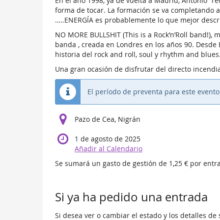
En el año 1998, ya de vuelta a Madrid, Antonio “r
forma de tocar. La formación se va completando a
…..ENERGÍA es probablemente lo que mejor descri
NO MORE BULLSHIT (This is a Rock’n’Roll band!), m
banda , creada en Londres en los años 90. Desde El
historia del rock and roll, soul y rhythm and blues
Una gran ocasión de disfrutar del directo incendia
El período de preventa para este event
Pazo de Cea, Nigrán
1 de agosto de 2025
Añadir al Calendario
Se sumará un gasto de gestión de 1,25 € por entr
Si ya ha pedido una entrada
Si desea ver o cambiar el estado y los detalles de