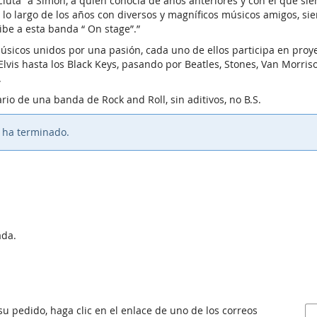
ecluta” a Simón, a quien conocía de años anteriores y con el que s
 lo largo de los años con diversos y magníficos músicos amigos, s
be a esta banda “ On stage”.”
úsicos unidos por una pasión, cada uno de ellos participa en proy
vis hasta los Black Keys, pasando por Beatles, Stones, Van Morriso
.
rio de una banda de Rock and Roll, sin aditivos, no B.S.
o ha terminado.
ada.
 su pedido, haga clic en el enlace de uno de los correos