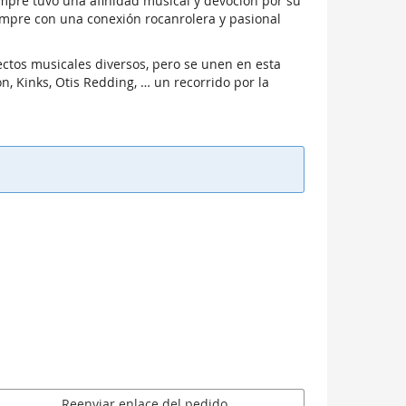
iempre tuvo una afinidad musical y devoción por su
iempre con una conexión rocanrolera y pasional
ectos musicales diversos, pero se unen en esta
n, Kinks, Otis Redding, … un recorrido por la
Reenviar enlace del pedido